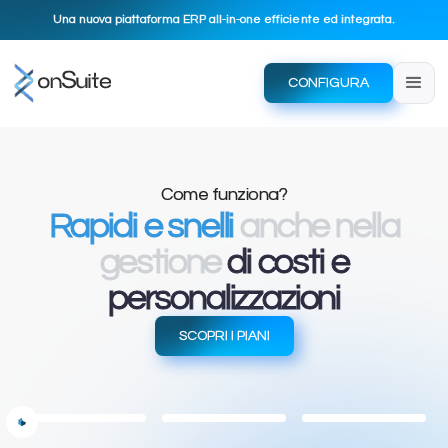
Una nuova piattaforma ERP all-in-one efficiente ed integrata.
CONFIGURA
Come funziona?
Rapidi
e snelli
anche nella
gestione
di costi e
personalizzazioni
SCOPRI I PIANI